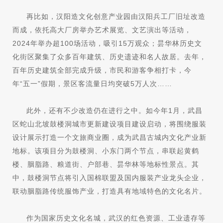
再比如，汉阳造文化创意产业园由汉阳兵工厂旧址改造
而成，依托高大厂房举办艺术展览、文艺演出等活动，
2024年举办超100场活动，吸引15万观众；昙华林历史文
化街区聚集了众多百年建筑、历史遗迹和名人故居。去年，
百年历史建筑全部完成升级，市民和游客争相打卡，今
年“五一”假期，景区客流量日均突破5万人次……
此外，还有不少改造仍在进行之中。如今年1月，武昌
区蛇山北坡鼓楼洞城市更新建设项目建设启动，将围绕服装
设计展示打造一个文旅商业圈，成为武昌古城内文化产业新
地标。该项目分为鼓楼洞、小东门两个节点，串联起黄鹤
楼、胭脂路、粮道街、户部巷、昙华林等地标性景点。其
中，鼓楼洞节点将引入国棉联盟及国内服装产业龙头企业，
联动胭脂路传统服饰产业，打造具有地域特色的文化名片。
作为国家历史文化名城，武汉的红色资源、工业遗存等