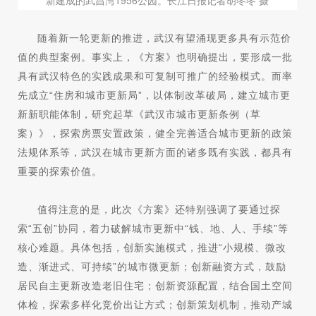
新建成的武昌湾1956公园。长江日报记者胡冬冬 摄
随着新一轮更新的推进，武汉有望涌现更多具有示范价
值的典型案例。事实上，《方案》也明确提出，要形成一批
具有武汉特色的实践成果和可复制可推广的经验模式。而率
先成立“住房和城市更新局”，以体制改革破局，建立城市更
新新职能体制，研究起草《武汉市城市更新条例（草
案）》，探索房票安置政策，健全完善适合城市更新的政策
法规体系等，武汉在城市更新方面的诸多既有实践，都具有
重要的探索价值。
值得注意的是，此次《方案》还特别强调了要通过探
索“五创”协同，着力破解城市更新中“钱、地、人、手续”等
核心难题。具体包括，创新实施模式，推进“小规模、微改
造、渐进式、可持续”的城市微更新；创新融资方式，鼓励
居民自主更新改造老旧住宅；创新资源配置，结合国土空间
体检，探索多样化竞价出让方式；创新策划机制，推动产城